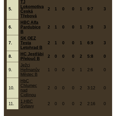
TJ
Lokomotiva
5.
2
1
0
0
1
9:7
3
Česká
Třebová
HBC Alfa
6.
Pardubice
2
1
0
0
1
7:8
3
B
SK OEZ
7.
Testa
2
1
0
0
1
6:9
3
Letohrad B
HC Jestřábi
8.
2
0
0
0
2
5:8
0
Přelouč B
Ježci
9.
Heřmanův
1
0
0
0
1
2:6
0
Městec B
HbC
Chlumec
10.
2
0
0
0
2
3:12
0
nad
Cidlinou
1.HBC
11.
2
0
0
0
2
2:16
0
Svitavy