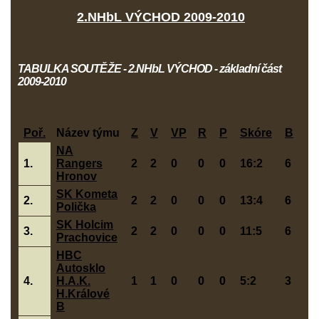
2.NHbL VÝCHOD 2009-2010
TABULKA SOUTĚŽE - 2.NHbL VÝCHOD - základní část
2009-2010
Poř.
Název týmu
Z
V
VP
R
P
Skóre
B
NA
1.
Rangers
2
2
0
0
0
16:2
6
Hronov
SK Kometa
2.
2
2
0
0
0
13:4
6
Polička
SK Holcim
3.
2
2
0
0
0
11:5
6
Prachovice
HBC
Autosklo
4.
H.A.K.
1
1
0
0
0
5:2
3
H.Králové
B